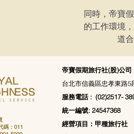
同時，帝寶假
的工作環境，
道合
帝寶假期旅行社(股)公司
台北市信義區忠孝東路5段4
服務電話 : (02)2517- 38
統一編號: 24547368
號
經營項目：甲種旅行社
代碼：011