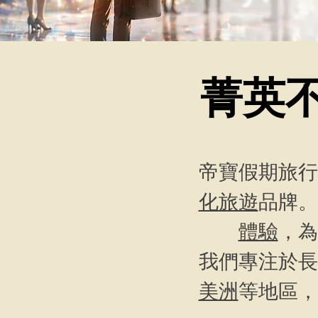
菁英
帝寶假期旅行
化旅遊
品牌。
體驗
，為
我們專注於長
美洲
等地區，