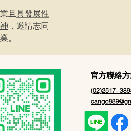
業且
具發展性
神
，邀請志同
業。
​官方聯絡
(02)2517- 389
cango889@gm