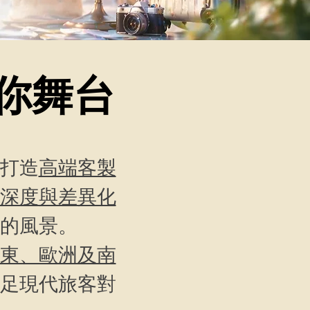
你舞台
打造
高端客製
深度與差異化
的風景。
東、歐洲及南
足現代旅客對