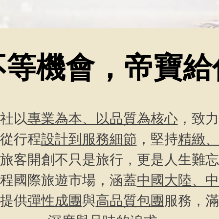
不等機會，帝寶給
社以
專業為本、以品質為核心
，致力
從行程
設計到服務細節
，堅持
精緻、
旅客開創不只是旅行，更是人生難忘
程國際旅遊市場，涵蓋
中國大陸、中
提供
彈性成團
與
高品質包團
服務，滿