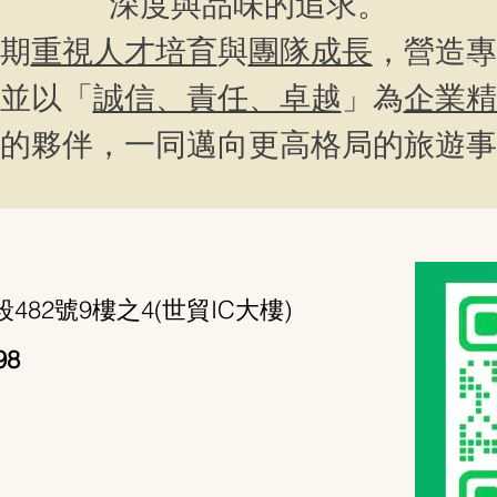
深度與品味的追求。
期
重視人才培育
與
團隊成長
，營造專
並以「
誠信、責任、卓越
」為
企業精
的夥伴，一同邁向更高格局的旅遊事
82號9樓之4(世貿IC大樓)
98