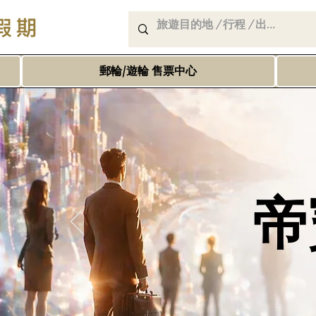
郵輪/遊輪 售票中心
帝