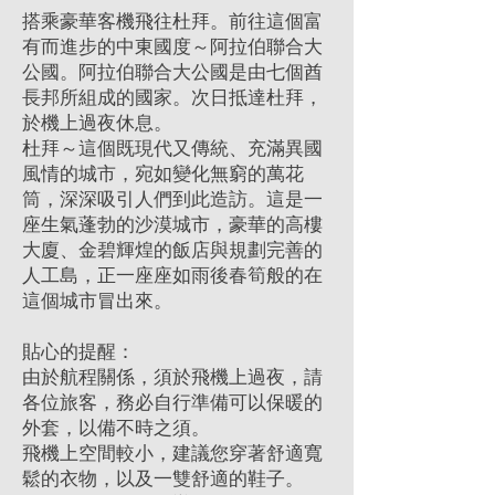
搭乘豪華客機飛往杜拜。前往這個富
有而進步的中東國度～阿拉伯聯合大
公國。阿拉伯聯合大公國是由七個酋
長邦所組成的國家。次日抵達杜拜，
於機上過夜休息。
杜拜～這個既現代又傳統、充滿異國
風情的城市，宛如變化無窮的萬花
筒，深深吸引人們到此造訪。這是一
座生氣蓬勃的沙漠城市，豪華的高樓
大廈、金碧輝煌的飯店與規劃完善的
人工島，正一座座如雨後春筍般的在
這個城市冒出來。
貼心的提醒：
由於航程關係，須於飛機上過夜，請
各位旅客，務必自行準備可以保暖的
外套，以備不時之須。
飛機上空間較小，建議您穿著舒適寬
鬆的衣物，以及一雙舒適的鞋子。