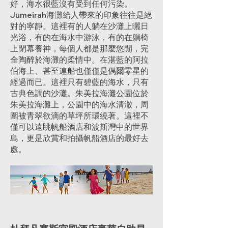
好，海水很藍沒有受到任何污染。
Jumeirah海灘給人帶來的印象往往是絕
對的寧靜。這裡有的人躺在沙灘上曬日
光浴，有的在海水中游泳，有的在躺椅
上閉幕養神，每個人都是那麼悠閒，完
全陶醉於海灘的柔情中。在湛藍的阿拉
伯海上、甚至連船也僅僅是偶爾零星的
經過而已。這裡只有碧藍的海水，只有
古典色調的沙灘。朱美拉海灘公園位於
朱美拉海灘上，公園中的海水清澈，周
圍被青翠欲滴的草坪所環繞著。這裡不
僅可以遠眺帆船酒店和波斯灣中的世界
島，更是欣賞和拍攝帆船酒店的最好去
處。