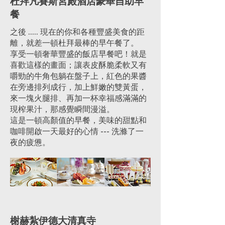
杜拜凡賽斯宮殿酒店豪華自助早
餐
之後 ..... 現在的你和各種豐盛美食的距
離，就差一頓杜拜最棒的早午餐了。
享受一頓奢華豐盛的飯店早餐吧！就是
喜歡這樣的畫面；讓表皮酥脆柔軟又有
嚼勁的牛角包躺在盤子上，紅色的果醬
在旁邊排列成行，加上鮮嫩的雙黃蛋，
來一塊火腿排、再加一杯幸福感滿滿的
現榨果汁，那感覺瞬間漫溢。
這是一頓高顏值的早餐，美味的甜點和
咖啡開啟一天最好的心情 --- 洗滌了一
夜的疲憊。
榭赫紮伊德大清真寺