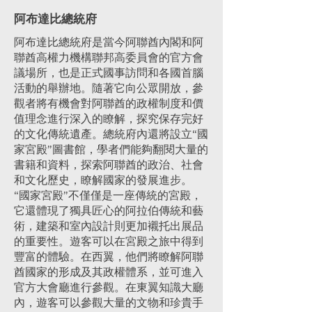
阿布達比總統府
阿布達比總統府是當今阿聯酋內閣和阿
聯酋高權力機構聯邦高委員會的官方會
議場所，也是正式國事訪問和各國首腦
活動的舉辦地。隨著它向公眾開放，參
觀者將有機會對阿聯酋的政權制度和價
值理念進行深入的瞭解，探究保存完好
的文化傳統遺產。總統府內還將設立“國
家宮殿”圖書館，學者們能夠翻閱大量的
書籍和資料，探索阿聯酋的政治、社會
和文化歷史，瞭解國家的發展進步。
“國家宮殿”不僅僅是一座傳統的宮殿，
它還體現了獨具匠心的阿拉伯傳統和藝
術，建築和室內設計則更加襯托出展品
的重要性。遊客可以在宮殿之旅中得到
豐富的體驗。在西翼，他們將瞭解阿聯
酋國家的形成及其政權體系，並可進入
官方大會廳進行參觀。在東翼知識大廳
內，遊客可以參觀大量的文物和珍貴手