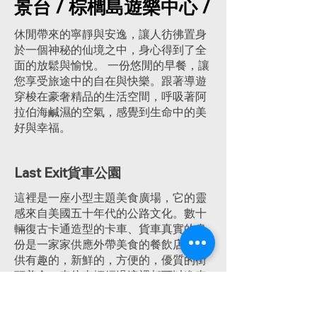
景台 / 棕櫚島遊樂中心 /
休閒帶來的寧靜與安逸，讓人彷彿置身
於一個神秘的仙境之中，身心得到了全
面的放鬆與愉悅。 一份悠閒的早餐，讓
您享受旅途中的自在與快樂。跟著導遊
穿梭在豪奢精品的生活空間，呼吸著阿
拉伯海鹹濕的空氣，感覺到生命中的美
好與幸福。
Last Exit貨車公園
這裡是一座小型主題美食廣場，它的靈
感來自美國五十年代的公路文化。數十
輛復古卡通造型的卡車、貨車真實的身
份是一家家供應外帶美食的餐飲店！提
供有趣的，新鮮的，方便的，優質的街
頭美食，來往車輛經過這裡都可以進來
小憩一下，這裡停車免費，24小時營
業。這裡可以吃到純正的美式漢堡、墨