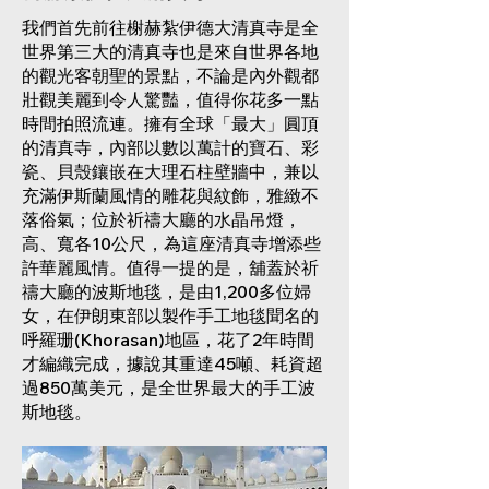
我們首先前往榭赫紮伊德大清真寺是全
世界第三大的清真寺也是來自世界各地
的觀光客朝聖的景點，不論是內外觀都
壯觀美麗到令人驚豔，值得你花多一點
時間拍照流連。擁有全球「最大」圓頂
的清真寺，內部以數以萬計的寶石、彩
瓷、貝殼鑲嵌在大理石柱壁牆中，兼以
充滿伊斯蘭風情的雕花與紋飾，雅緻不
落俗氣；位於祈禱大廳的水晶吊燈，
高、寬各10公尺，為這座清真寺增添些
許華麗風情。值得一提的是，舖蓋於祈
禱大廳的波斯地毯，是由1,200多位婦
女，在伊朗東部以製作手工地毯聞名的
呼羅珊(Khorasan)地區，花了2年時間
才編織完成，據說其重達45噸、耗資超
過850萬美元，是全世界最大的手工波
斯地毯。