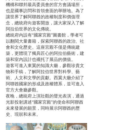
機構和聯邦最高委員會的官方會議場所，
也是國事訪問和首領會面的舉辦地。為了
讓世界了解阿聯酋的政權制度和價值理
念，總統府向遊客開放，讓大家深入了解
阿拉伯世界的文化傳統。
總統府內設有“國家宮殿”圖書館，學者可
以翻閱大量書籍，探索阿聯酋的政治、社
會和文化歷史。這座宮殿不僅是傳統建
築，更體現了獨具匠心的阿拉伯藝術，建
築和室內設計也襯托了展品的價值。
遊客可進入東翼的知識大廳，參觀珍貴文
物和手稿，了解阿拉伯世界對科學、藝
術、人文和文學的貢獻。西翼大廳介紹了
阿聯酋國家的形成及政權體系，並可進入
官方大會廳參觀。
夜晚，總統府上演壯觀的聲光表演，通過
光影投射講述“國家宮殿”的使命和阿聯酋
未來發展的願景，同時展示阿聯酋的歷
史、現狀和未來。