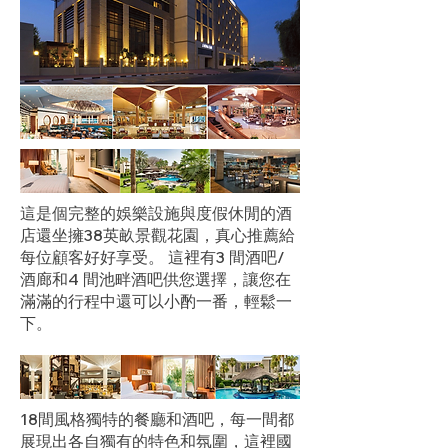
這是個完整的娛樂設施與度假休閒的酒
店還坐擁38英畝景觀花園，真心推薦給
每位顧客好好享受。 這裡有3 間酒吧/
酒廊和4 間池畔酒吧供您選擇，讓您在
滿滿的行程中還可以小酌一番，輕鬆一
下。
18間風格獨特的餐廳和酒吧，每一間都
展現出各自獨有的特色和氛圍，這裡國