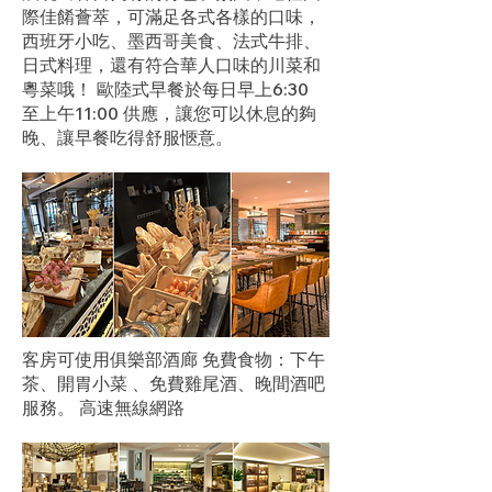
際佳餚薈萃，可滿足各式各樣的口味，
西班牙小吃、墨西哥美食、法式牛排、
日式料理，還有符合華人口味的川菜和
粵菜哦！ 歐陸式早餐於每日早上6:30
至上午11:00 供應，讓您可以休息的夠
晚、讓早餐吃得舒服愜意。
客房可使用俱樂部酒廊 免費食物：下午
茶、開胃小菜 、免費雞尾酒、晚間酒吧
服務。 高速無線網路