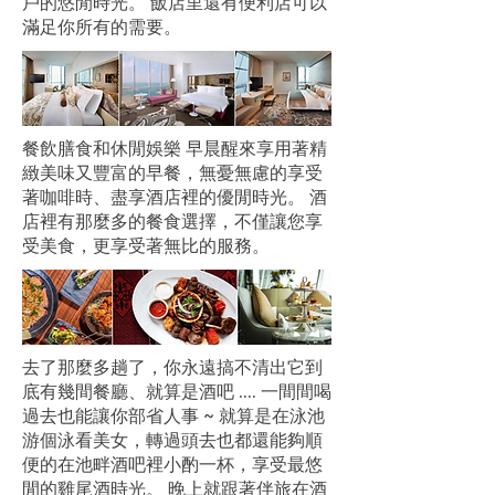
戶的悠閒時光。 飯店里還有便利店可以
滿足你所有的需要。
餐飲膳食和休閒娛樂 早晨醒來享用著精
緻美味又豐富的早餐，無憂無慮的享受
著咖啡時、盡享酒店裡的優閒時光。 酒
店裡有那麼多的餐食選擇，不僅讓您享
受美食，更享受著無比的服務。
去了那麼多趟了，你永遠搞不清出它到
底有幾間餐廳、就算是酒吧 .... 一間間喝
過去也能讓你部省人事 ~ 就算是在泳池
游個泳看美女，轉過頭去也都還能夠順
便的在池畔酒吧裡小酌一杯，享受最悠
閒的雞尾酒時光。 晚上就跟著伴旅在酒