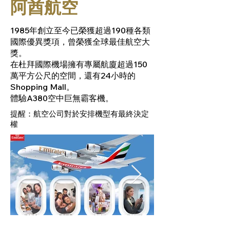
阿酋航空
1985年創立至今已榮獲超過190種各類
國際優異獎項，曾榮獲全球最佳航空大
獎。
在杜拜國際機場擁有專屬航廈超過150
萬平方公尺的空間，還有24小時的
Shopping Mall。
體驗A380空中巨無霸客機。
提醒：航空公司對於安排機型有最終決定
權