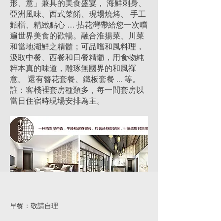
形、意」兼具的美食盛宴， 海鮮刺身、
亞洲風味、西式菜餚、現場燒烤、 手工
麵檔、精緻點心 … 拈花灣帶給您一次嚐
遍世界美食的歡暢。融合淮揚菜、川菜
和當地湖鮮之精髓；可品嚐和風料理，
汲取中餐、西餐和日餐精髓，用食物純
粹本真的味道，雕琢無國界的和風禪
意。 還有簪花套餐、鐵板套餐 ... 等。
註：客棧裡套房種類多，每一間套房以
當日住宿時現場安排為主。
早餐：敬請自理