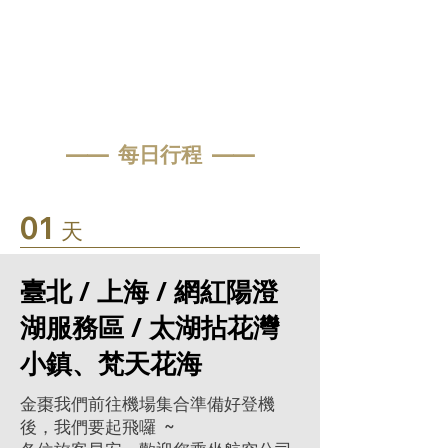
—— 每日行程 ——
01
天
臺北 / 上海 / 網紅陽澄
湖服務區 / 太湖拈花灣
小鎮、梵天花海
金棗我們前往機場集合準備好登機
後，我們要起飛囉 ~