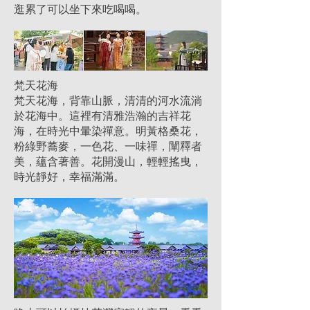
逛累了可以坐下來吃喝喝。
梵天花海
梵天花海，背靠山脈，清清的河水流淌
於花海中。這裡有清雅浩瀚的吉祥花
海，在時光中暈染禪意。明黃格桑花，
粉綠野蕎麥，一色花、一味禪，闡釋者
美，蘊含著善。花開漫山，輕輕搖曳，
時光靜好，幸福滿滿。