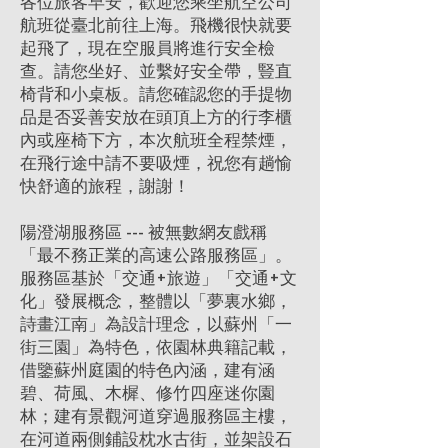
各位旅客早安，歡迎您乘坐航空公司
航班從臺北前往上海。飛機很快就要
起飛了，現在空服員將進行安全檢
查。請您坐好、並繫好安全帶，豎直
椅背和小桌板。請您確認您的手提物
品是否妥善安放在頭頂上方的行李櫃
內或座椅下方，本次航班全程禁煙，
在飛行途中請不要吸煙，祝您有趟愉
快舒適的旅程，謝謝！
陽澄湖服務區 --- 被無數網友戲稱
「最不務正業的高速公路服務區」。
服務區基於「交通+旅遊」「交通+文
化」發展概念，整體以「夢裏水鄉，
詩畫江南」為設計理念，以蘇州「一
街三園」為特色，依園林典籍記載，
借鑒蘇州庭園的特色內涵，建有涵
碧、荷風、木樨、修竹四座迷你園
林；建有景觀河道穿過服務區主樓，
在河道兩側鋪設枕水古街，並架設石