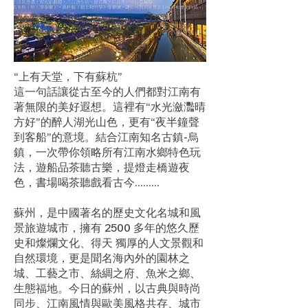
“上有天堂，下有蘇杭”
這一句話讓從古至今的人們都對江南有
著無限的美好遐想。這裡有“水光瀲灩晴
方好”的醉人湖光山色，更有“夜半鐘聲
到客船”的意境。結合江南知名古鎮-烏
鎮，一次帶你領略所有江南水鄉特色玩
法，遊船品茶聽古樂，提燈走橋遊夜
色，書場喝茶聽戲看古今.........
蘇州，是中國著名的歷史文化名城和風
景旅遊城市，擁有 2500 多年的悠久歷
史和燦爛文化、得天 獨厚的人文景觀和
自然環境，更是聞名海內外的園林之
城、工藝之市、絲綢之府、魚米之鄉、
生態福地。今日的蘇州，以古典與時尚
同步、江南風情與歐美風格共存、城市