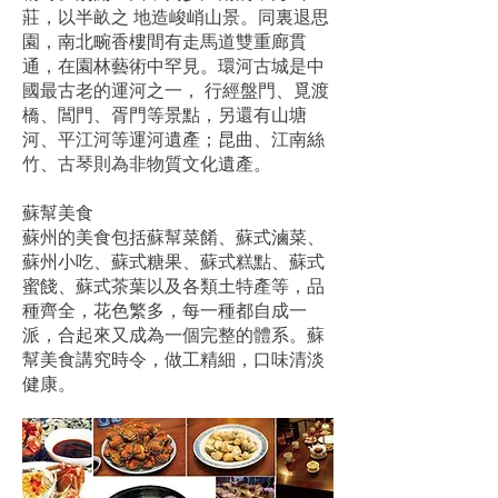
莊，以半畝之 地造峻峭山景。同裏退思
園，南北畹香樓間有走馬道雙重廊貫
通，在園林藝術中罕見。環河古城是中
國最古老的運河之一， 行經盤門、覓渡
橋、閶門、胥門等景點，另還有山塘
河、平江河等運河遺產；昆曲、江南絲
竹、古琴則為非物質文化遺產。
蘇幫美食
蘇州的美食包括蘇幫菜餚、蘇式滷菜、
蘇州小吃、蘇式糖果、蘇式糕點、蘇式
蜜餞、蘇式茶葉以及各類土特產等，品
種齊全，花色繁多，每一種都自成一
派，合起來又成為一個完整的體系。蘇
幫美食講究時令，做工精細，口味清淡
健康。