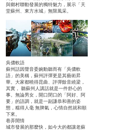
與鄉村聯動發展的獨特魅力，展示「天
堂蘇州、東方水城」無限風采。
吳儂軟語
蘇州話因聲音委婉動聽而有「吳儂軟
語」的美稱，蘇州評彈更是其藝術昇
華。大家都曉得昆曲、評彈餘音繞梁，
其實， 聽蘇州人講話就是一件舒心的
事。無論男女，開口閉口的「阿好、阿
要」的語調，就是一副謙恭和善的姿
態，糯得人毫 無脾氣，心情自然就和順
下來。
巷弄閒情
城市發展的那麼快，如今大的都讓老蘇