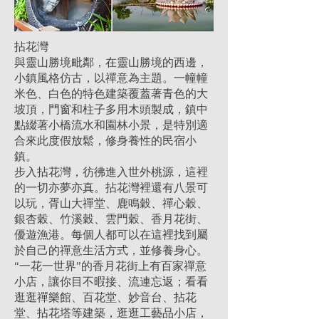
拈花灣
與靈山勝境毗鄰，在靈山勝境的西邊，
小鎮風格仿古，以禪意為主題。一幢幢
米色、白色的特色建築覆蓋著青色的大
坡頂，門窗和柱子多用木頭製成，鎮中
點綴著小橋流水和園林小景，是特別適
合來此度假放鬆，修身養性的民宿小
鎮。
步入拈花灣，彷彿進入世外桃源，這裡
的一切亦夢亦真。拈花灣裡還有八景可
以玩，胥山大禪堂、鹿鳴穀、禪心穀、
銀杏穀、竹溪穀、雲門穀、香月花街、
優遊漁港。每個人都可以在這裡找到屬
於自己的禪意生活方式，並修養身心。
“一花一世界”的香月花街上有百家禪意
小店，讓你目不暇接、流連忘返；看看
逛逛禪樂館、百花堂、妙音台、拈花
堂、拈花塔等建築，逛逛工藝品小店，