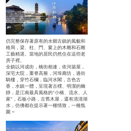
仍完整保存著原有的水鄉古鎮的風貌和
格局，梁、柱、門、窗上的木雕和石雕
工藝精湛。當地的居民仍然住在這些老
房子裡。
全鎮以河成街，橋街相連，依河築屋，
深宅大院，重脊高簷，河埠廊坊，過街
騎樓，穿竹石欄，臨河水閣，古色古
香，水鎮一體，呈現著古樸、明潔的幽
靜，是江南最具風格的“小橋、流水、人
家”，石板小路，古舊木屋，還有清清湖
水，仿佛都在提示著一種情致，一種氛
圍 ~