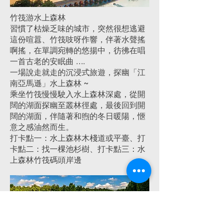
竹筏游水上森林
習慣了枯燥乏味的城市，突然很想逃避
這份喧囂、竹筏吱呀作響，伴著水聲搖
啊搖，在單調宛轉的悠揚中，彷彿在唱
一首古老的安眠曲 ….
一場說走就走的沉浸式旅遊，探幽「江
南亞馬遜」水上森林 ~
乘坐竹筏慢慢駛入水上森林深處，從開
闊的湖面探幽至叢林徑處，最後回到開
闊的湖面，伴隨著和煦的冬日暖陽，愜
意之感油然而生。
打卡點一：水上森林木棧道或平臺、打
卡點二：找一棵池杉樹、打卡點三：水
上森林竹筏碼頭岸邊
水上牡丹園