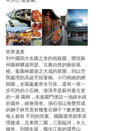
中人心 底發癢。
世界遺產
列中國四大名園之首的拙政園，體現蘇
州園林曠遠明瑟、古雅自然的藝術風
格。集園林建築之大成的留園，則以空
間處理的高超手段著稱。小巧精緻的網
師園，全園處處有水可依，還有一座一
步可跨的小石橋。滄浪亭是蘇州最古老
的一座 園林，未進園門便設一池綠水繞
於園外，絕無僅有。湖石假山堆疊而成
的獅子林究竟有幾隻石獅子？數來數去
每人都有 不同的答案。耦園運用易學原
理建成，且東西二園，三面臨河，令人
稱奇。別開生面，獨步江南的環秀山