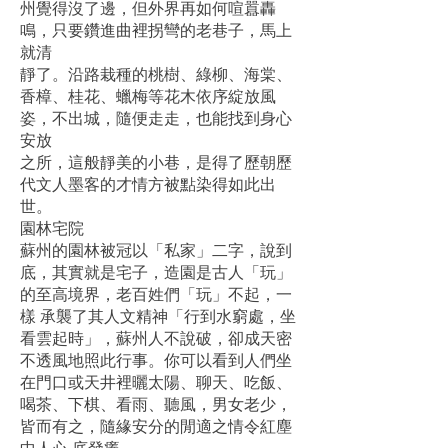
州覺得沒了邊，但外界再如何喧囂轟
鳴，只要鑽進曲裡拐彎的老巷子，馬上
就清
靜了。沿路栽種的桃樹、綠柳、海棠、
香樟、桂花、蠟梅等花木依序綻放風
姿，不出城，隨便走走，也能找到身心
安放
之所，這般靜美的小巷，是得了歷朝歷
代文人墨客的才情方被點染得如此出
世。
園林宅院
蘇州的園林被冠以「私家」二字，說到
底，其實就是宅子，造園是古人「玩」
的至高境界，老百姓們「玩」不起，一
樣 承襲了其人文精神「行到水窮處，坐
看雲起時」，蘇州人不說破，卻成天密
不透風地照此行事。你可以看到人們坐
在門口或天井裡曬太陽、聊天、吃飯、
喝茶、下棋、看雨、聽風，男女老少，
皆而有之，隨緣安分的閒適之情令紅塵