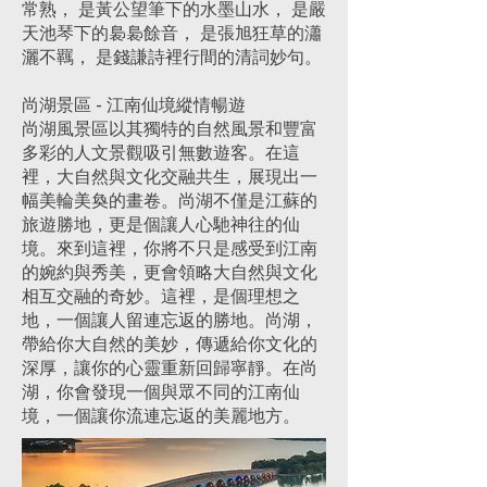
常熟， 是黃公望筆下的水墨山水， 是嚴
天池琴下的裊裊餘音， 是張旭狂草的瀟
灑不羈， 是錢謙詩裡行間的清詞妙句。
尚湖景區 - 江南仙境縱情暢遊
尚湖風景區以其獨特的自然風景和豐富
多彩的人文景觀吸引無數遊客。在這
裡，大自然與文化交融共生，展現出一
幅美輪美奐的畫卷。尚湖不僅是江蘇的
旅遊勝地，更是個讓人心馳神往的仙
境。來到這裡，你將不只是感受到江南
的婉約與秀美，更會領略大自然與文化
相互交融的奇妙。這裡，是個理想之
地，一個讓人留連忘返的勝地。尚湖，
帶給你大自然的美妙，傳遞給你文化的
深厚，讓你的心靈重新回歸寧靜。在尚
湖，你會發現一個與眾不同的江南仙
境，一個讓你流連忘返的美麗地方。