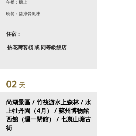
午餐：機上
​晚餐：醬排骨風味
住宿：
拈花灣客棧 或 同等級飯店
02
天
尚湖景區 / 竹筏游水上森林 / 水
上牡丹園（4月） / 蘇州博物館
西館（週一閉館） / 七裏山塘古
街