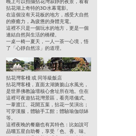
晚上可以拍攝拈花灣寂靜的夜景，看看
拈花湖上奇特的3D水幕電影。
在這個沒有天花板的地方，感受大自然
的療癒力，為疲憊的身體充電。
這裡不只是一個玩水的地方，更是一個
連結自然與生活的橋樑。
一桌一椅一夏天，一人一茶一心境，悟
了「心靜自然涼」的道理。
拈花灣客棧 或 同等級飯店
拈花灣客棧，直面太湖旖旎山水風光，
是世界佛教論壇核心會址所在地。住在
這裡可夜遊拈花灣景區，看亮塔儀式、
一葦渡江、花開五葉，拈花一笑演出；
可穿漢服，體驗手工館；體驗瑜伽頌缽
等。
這裡夜晚的餐廳也有其特色：比如說可
品嚐五星自助餐，享受「色、香、味、