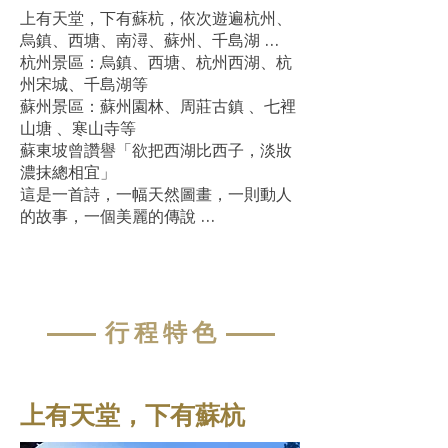
上有天堂，下有蘇杭，依次遊遍杭州、
烏鎮、西塘、南潯、蘇州、千島湖 …
杭州景區：烏鎮、西塘、杭州西湖、杭
州宋城、千島湖等
蘇州景區：蘇州園林、周莊古鎮 、七裡
山塘 、寒山寺等
蘇東坡曾讚譽「欲把西湖比西子，淡妝
濃抹總相宜」
這是一首詩，一幅天然圖畫，一則動人
的故事，一個美麗的傳說 …
—— 行 程 特 色 ——
上有天堂，下有蘇杭