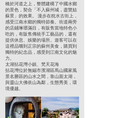
橋於河道之上，整體建構了中國水鄉
的景色，契合「不入蘇州城，盡覽姑
蘇景」的效果。 漫步在枕水古街上，
感受江南水鄉的獨特節奏。街道兩旁
的店鋪琳瑯滿目，有販售當地特色小
吃的，有販售傳統手工藝品的，還有
提供休息、娛樂的場所。遊客可以在
這裡品嚐到正宗的蘇州美食，購買到
獨特的紀念品，感受到江南文化的魅
力。
太湖拈花灣小鎮、梵天花海
拈花灣位於無錫市濱湖區馬山國家風
景名勝區的山水之間，靠山面太湖，
與靈山大佛依山為鄰，生態秀美，環
境優越。