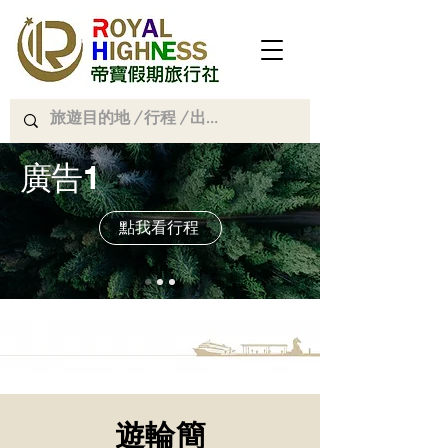
廣告1
點我看行程
遊輪簡